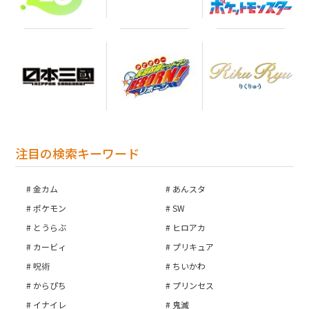
注目の検索キーワード
金カム
あんスタ
ポケモン
SW
とうらぶ
ヒロアカ
カービィ
プリキュア
呪術
ちいかわ
からぴち
プリンセス
イナイレ
鬼滅