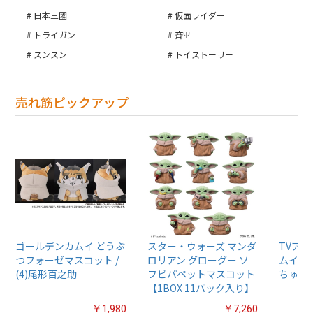
日本三國
仮面ライダー
トライガン
斉Ψ
スンスン
トイストーリー
売れ筋ピックアップ
ゴールデンカムイ どうぶ
スター・ウォーズ マンダ
TVア
つフォーゼマスコット /
ロリアン グローグー ソ
ムイ』
(4)尾形百之助
フビパペットマスコット
ちゅるぷ
【1BOX 11パック入り】
￥1,980
￥7,260