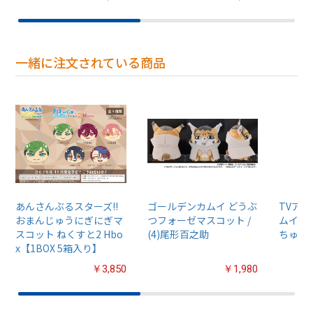
一緒に注文されている商品
あんさんぶるスターズ!!
ゴールデンカムイ どうぶ
TVア
おまんじゅうにぎにぎマ
つフォーゼマスコット /
ムイ』
スコット ねくすと2 Hbo
(4)尾形百之助
ちゅるぷ
x【1BOX 5箱入り】
￥3,850
￥1,980