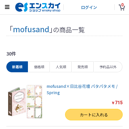
0
ログイン
「
mofusand
」
の商品一覧
30件
新着順
価格順
人気順
発売順
予約品以外
mofusand×日比谷花壇 パタパタメモ /
Spring
715
￥
数量
カートに入れる