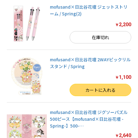
mofusand×日比谷花壇 ジェットストリ
ーム / Spring(2)
2,200
￥
在庫切れ
mofusand×日比谷花壇 2WAYピックリル
スタンド / Spring
1,100
￥
数量
カートに入れる
mofusand×日比谷花壇 ジグソーパズル
500ピース【mofusand×日比谷花壇 -
Spring-】500-
…
2,640
￥