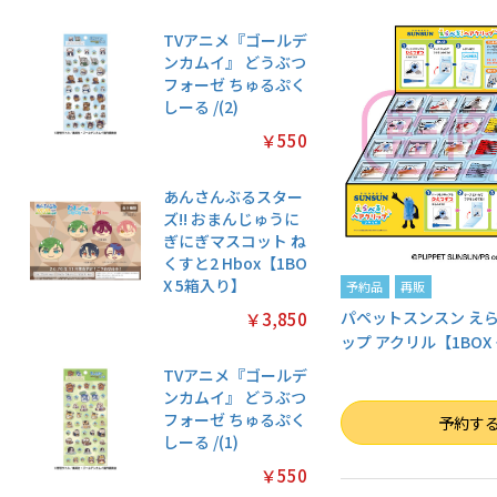
TVアニメ『ゴールデ
ンカムイ』 どうぶつ
フォーゼ ちゅるぷく
しーる /(2)
￥550
あんさんぶるスター
ズ!! おまんじゅうに
ぎにぎマスコット ね
くすと2 Hbox【1BO
X 5箱入り】
予約品
再販
パペットスンスン えら
￥3,850
ップ アクリル【1BOX
TVアニメ『ゴールデ
ンカムイ』 どうぶつ
数量
フォーゼ ちゅるぷく
予約す
しーる /(1)
￥550