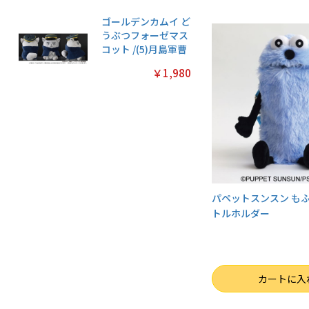
ゴールデンカムイ ど
うぶつフォーゼマス
コット /(5)月島軍曹
￥1,980
パペットスンスン も
トルホルダー
数量
カートに入