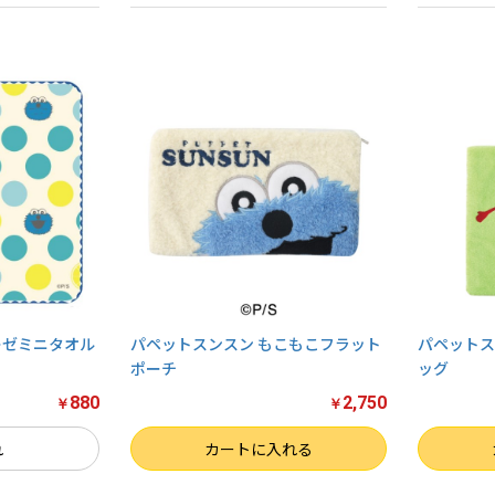
ーゼミニタオル
パペットスンスン もこもこフラット
パペットス
ポーチ
ッグ
880
2,750
￥
￥
数量
数量
れ
カートに入れる