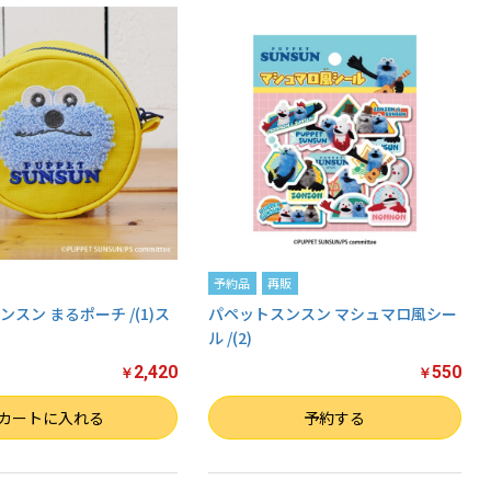
予約品
再販
スン まるポーチ /(1)ス
パペットスンスン マシュマロ風シー
ル /(2)
2,420
550
￥
￥
数量
カートに入れる
予約する