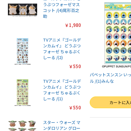
うぶつフォーゼマス
コット /(4)尾形百之
助
￥1,980
TVアニメ『ゴールデ
ンカムイ』 どうぶつ
フォーゼ ちゅるぷく
しーる /(2)
￥550
パペットスンスン い
TVアニメ『ゴールデ
ル /(1)みんな
ンカムイ』 どうぶつ
フォーゼ ちゅるぷく
しーる /(1)
数量
カートに入
￥550
スター・ウォーズ マ
ンダロリアン グロー