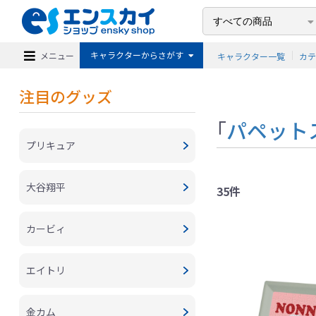
キャラクターからさがす
メニュー
キャラクター一覧
カ
注目のグッズ
「
パペット
プリキュア
大谷翔平
35件
カービィ
エイトリ
金カム