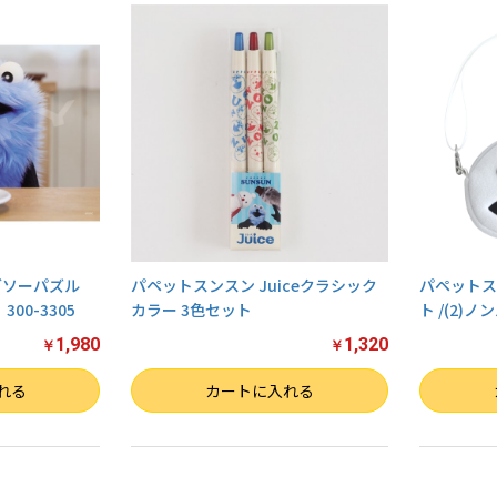
グソーパズル
パペットスンスン Juiceクラシック
パペットス
00-3305
カラー 3色セット
ト /(2)ノ
1,980
1,320
￥
￥
数量
数量
れる
カートに入れる