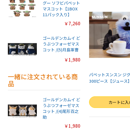
グー ソフビパペット
マスコット【1BOX
11パック入り】
￥7,260
ゴールデンカムイ ど
うぶつフォーゼマス
コット /(5)月島軍曹
￥1,980
一緒に注文されている商
パペットスンスン ジ
300ピース【ジュース】3
品
ゴールデンカムイ ど
数量
カートに入
うぶつフォーゼマス
コット /(4)尾形百之
助
￥1,980