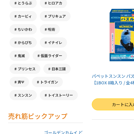
とうらぶ
ヒロアカ
カービィ
プリキュア
ちいかわ
呪術
からぴち
イナイレ
鬼滅
仮面ライダー
プリンセス
日本三國
パペットスンスン パ
斉Ψ
トライガン
【1BOX 8箱入り / 全
スンスン
トイストーリー
数量
カートに入
売れ筋ピックアップ
ゴールデンカムイ ど