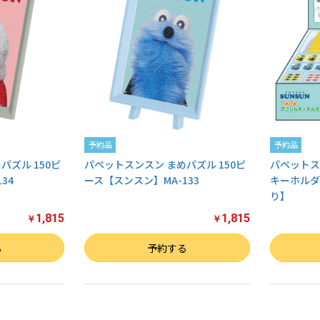
予約品
予約品
パズル 150ピ
パペットスンスン まめパズル 150ピ
パペットス
34
ース【スンスン】MA-133
キーホルダ
り】
1,815
1,815
￥
￥
数量
数量
る
予約する