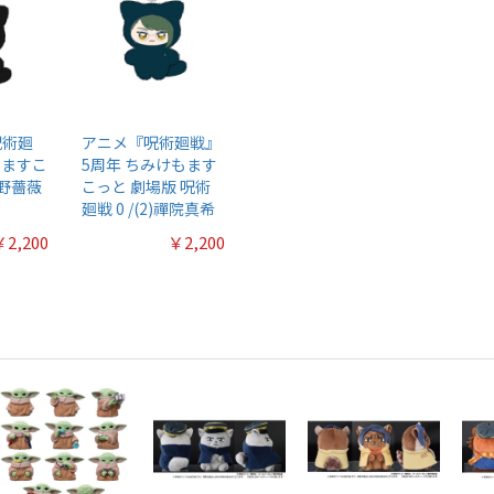
呪術廻
アニメ『呪術廻戦』
もますこ
5周年 ちみけもます
崎野薔薇
こっと 劇場版 呪術
廻戦 0 /(2)禪院真希
￥2,200
￥2,200