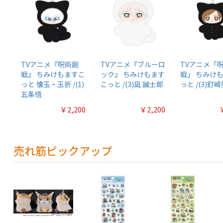
TVアニメ『呪術廻
TVアニメ『ブルーロ
TVアニメ「
戦』 ちみけもますこ
ック』 ちみけもます
戦」 ちみけ
っと 懐玉・玉折 /(1)
こっと /(3)凪 誠士郎
っと /(3)釘
五条悟
￥2,200
￥2,200
売れ筋ピックアップ