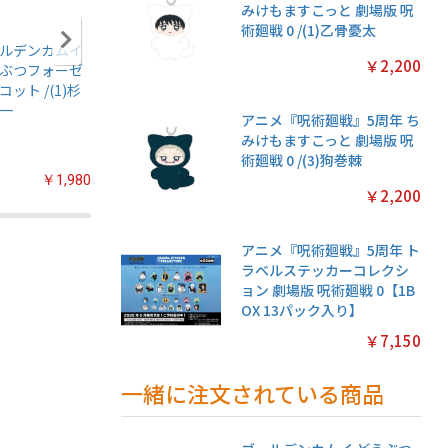
みけもますこっと 劇場版 呪
術廻戦 0 /(1)乙骨憂太
ルデンカムイ
アニメ『僕のヒー
名探偵プリキュア!
ちいかわ
￥2,200
ぶつフォーゼ
ローアカデミア』
プリキラシールコ
クリアカ
コット /(1)杉
ちみけもますこっ
レクション【1BOX
クション
一
と /(7)轟焦凍
20パック入り】
常版◆【1
アニメ『呪術廻戦』5周年 ち
パック入
みけもますこっと 劇場版 呪
術廻戦 0 /(3)狗巻棘
￥1,980
￥2,200
￥2,200
￥2,200
アニメ『呪術廻戦』5周年 ト
ラベルステッカーコレクシ
ョン 劇場版 呪術廻戦 0【1B
OX 13パック入り】
￥7,150
一緒に注文されている商品