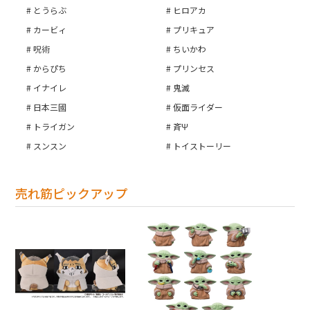
とうらぶ
ヒロアカ
カービィ
プリキュア
呪術
ちいかわ
からぴち
プリンセス
イナイレ
鬼滅
日本三國
仮面ライダー
トライガン
斉Ψ
スンスン
トイストーリー
売れ筋ピックアップ