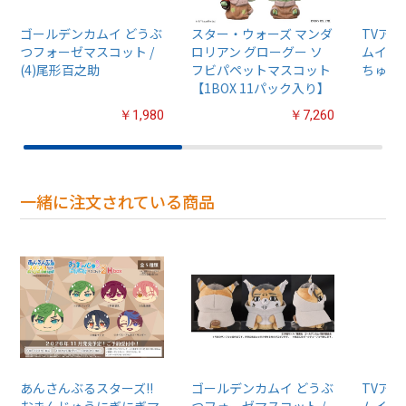
ゴールデンカムイ どうぶ
スター・ウォーズ マンダ
TVア
つフォーゼマスコット /
ロリアン グローグー ソ
ムイ』
(4)尾形百之助
フビパペットマスコット
ちゅるぷ
【1BOX 11パック入り】
￥1,980
￥7,260
一緒に注文されている商品
あんさんぶるスターズ!!
ゴールデンカムイ どうぶ
TVア