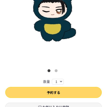
数量
1
予約する