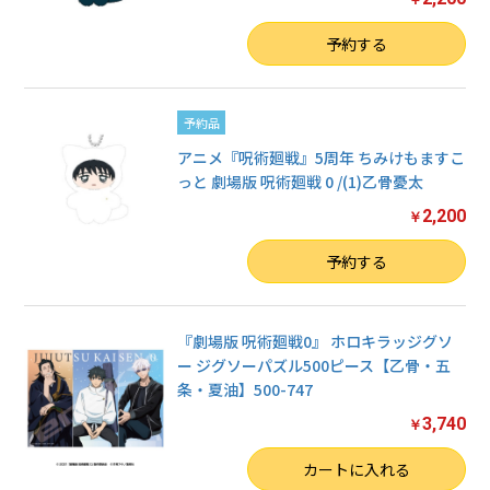
数量
予約する
予約品
アニメ『呪術廻戦』5周年 ちみけもますこ
っと 劇場版 呪術廻戦 0 /(1)乙骨憂太
2,200
￥
数量
予約する
『劇場版 呪術廻戦0』 ホロキラッジグソ
ー ジグソーパズル500ピース【乙骨・五
条・夏油】500-747
3,740
￥
数量
カートに入れる