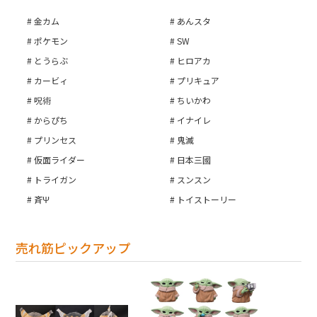
金カム
あんスタ
ポケモン
SW
とうらぶ
ヒロアカ
カービィ
プリキュア
呪術
ちいかわ
からぴち
イナイレ
プリンセス
鬼滅
仮面ライダー
日本三國
トライガン
スンスン
斉Ψ
トイストーリー
売れ筋ピックアップ