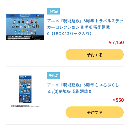
予約品
アニメ『呪術廻戦』5周年 トラベルステッ
カーコレクション 劇場版 呪術廻戦
0【1BOX 13パック入り】
7,150
￥
数量
予約する
予約品
アニメ『呪術廻戦』5周年 ちゅるぷくしー
る /(3)劇場版 呪術廻戦 0
550
￥
数量
予約する