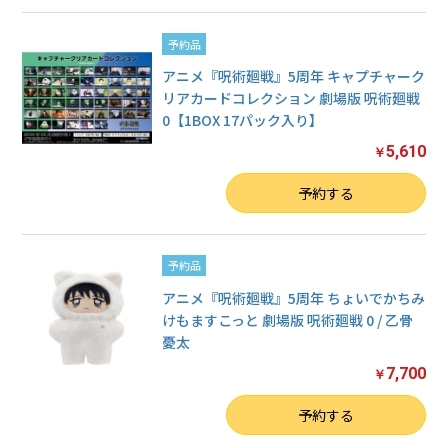
予約品
アニメ『呪術廻戦』5周年 キャプチャーク
リアカードコレクション 劇場版 呪術廻戦
0【1BOX 17パック入り】
5,610
￥
数量
予約する
予約品
アニメ『呪術廻戦』5周年 ちょいでかちみ
けもますこっと 劇場版 呪術廻戦 0 / 乙骨
憂太
7,700
￥
数量
予約する