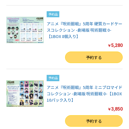
予約品
アニメ『呪術廻戦』5周年 硬質カードケー
スコレクション -劇場版 呪術廻戦 0-
【1BOX 8個入り】
5,280
￥
数量
予約する
予約品
アニメ『呪術廻戦』5周年 ミニブロマイド
コレクション -劇場版 呪術廻戦 0-【1BOX
10パック入り】
3,850
￥
数量
予約する