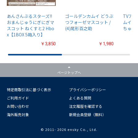
あんさんぶるスターズ!!
ゴールデンカムイ どうぶ
TVア
おまんじゅうにぎにぎマ
つフォーゼマスコット /
ムイ』
スコット ねくすと2 Hbo
(4)尾形百之助
ちゅるぷ
x【1BOX 5箱入り】
￥3,850
￥1,980
ページトップへ
特定商取引法に基づく表示
プライバシーポリシー
ご利用ガイド
よくある質問
お問い合わせ
注文履歴を確認する
海外販売対象
新規会員登録（無料）
© 2011-
2026 ensky Co., Ltd.