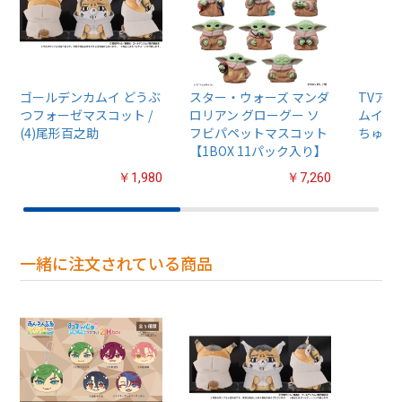
ゴールデンカムイ どうぶ
スター・ウォーズ マンダ
TVア
つフォーゼマスコット /
ロリアン グローグー ソ
ムイ』
(4)尾形百之助
フビパペットマスコット
ちゅるぷ
【1BOX 11パック入り】
￥1,980
￥7,260
一緒に注文されている商品