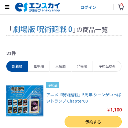
0
ログイン
「
劇場版 呪術廻戦 0
」
の商品一覧
21件
新着順
価格順
人気順
発売順
予約品以外
予約品
アニメ『呪術廻戦』5周年 シーンがいっぱ
いトランプ Chapter00
1,100
￥
数量
予約する