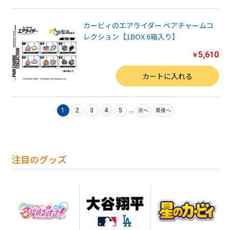
カービィのエアライダー ペアチャームコ
レクション【1BOX 6箱入り】
5,610
￥
数量
カートに入れる
...
1
2
3
4
5
次へ
最後へ
注目のグッズ