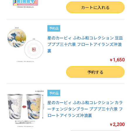
数量
カートに入れる
予約品
星のカービィ ふわふ和コレクション 豆皿
プププ三十六景 フロートアイランズ沖浪
裏
1,650
￥
数量
予約する
予約品
星のカービィ ふわふ和コレクション カラ
ーチェンジタンブラー プププ三十六景 フ
ロートアイランズ沖浪裏
2,200
￥