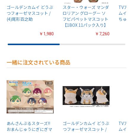
ゴールデンカムイ どうぶ
スター・ウォーズ マンダ
TVア
つフォーゼマスコット /
ロリアン グローグー ソ
ムイ』
(4)尾形百之助
フビパペットマスコット
ちゅるぷ
【1BOX 11パック入り】
￥1,980
￥7,260
一緒に注文されている商品
あんさんぶるスターズ!!
ゴールデンカムイ どうぶ
TVア
おまんじゅうにぎにぎマ
つフォーゼマスコット /
ムイ』