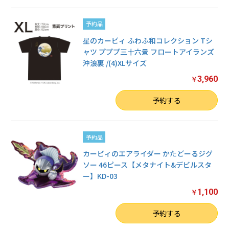
予約品
星のカービィ ふわふ和コレクション Tシ
ャツ プププ三十六景 フロートアイランズ
沖浪裏 /(4)XLサイズ
3,960
￥
数量
予約する
予約品
カービィのエアライダー かたどーるジグ
ソー 46ピース【メタナイト&デビルスタ
ー】KD-03
1,100
￥
数量
予約する