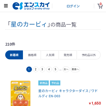
0
ログイン
「
星のカービィ
」
の商品一覧
210件
新着順
価格順
人気順
発売順
予約品以外
...
1
2
3
4
5
次へ
最後へ
新商品
予約品
星のカービィ キャラクターダイス / ワド
ルディ EN-D03
1,650
￥