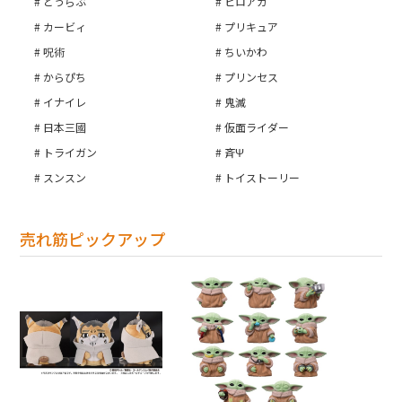
とうらぶ
ヒロアカ
カービィ
プリキュア
呪術
ちいかわ
からぴち
プリンセス
イナイレ
鬼滅
日本三國
仮面ライダー
トライガン
斉Ψ
スンスン
トイストーリー
売れ筋ピックアップ