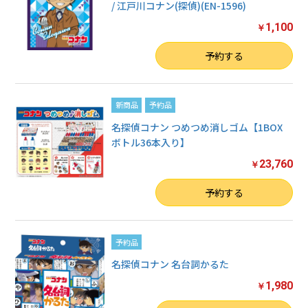
/ 江戸川コナン(探偵)(EN-1596)
1,100
￥
数量
予約する
新商品
予約品
名探偵コナン つめつめ消しゴム【1BOX
ボトル36本入り】
23,760
￥
数量
予約する
予約品
名探偵コナン 名台詞かるた
1,980
￥