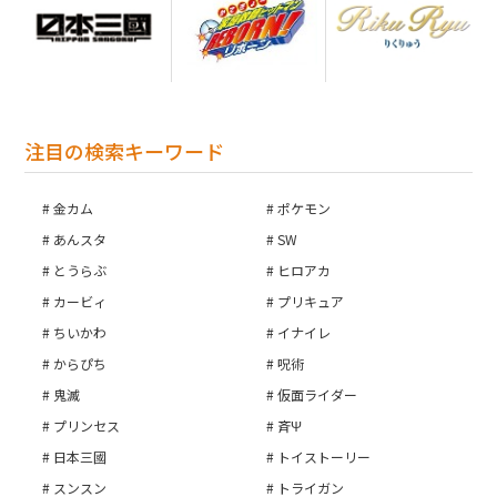
注目の検索キーワード
金カム
ポケモン
あんスタ
SW
とうらぶ
ヒロアカ
カービィ
プリキュア
ちいかわ
イナイレ
からぴち
呪術
鬼滅
仮面ライダー
プリンセス
斉Ψ
日本三國
トイストーリー
スンスン
トライガン