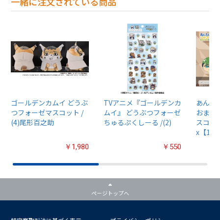
一緒に注文されている商品
ゴールデンカムイ どうぶ
TVアニメ『ゴールデンカ
あんさん
つフォーゼマスコット /
ムイ』 どうぶつフォーゼ
おまん
(4)尾形百之助
ちゅるぷくしーる /(2)
スコット
x【1B
￥1,980
￥550
ページトップへ