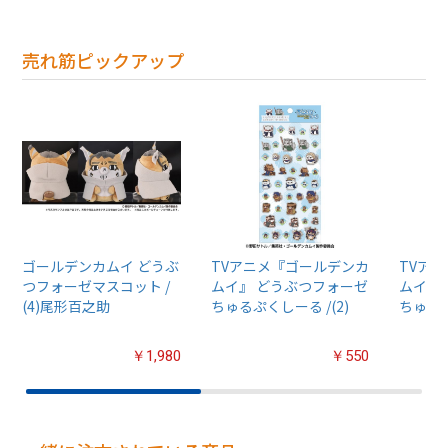
売れ筋ピックアップ
ゴールデンカムイ どうぶ
TVアニメ『ゴールデンカ
TVア
つフォーゼマスコット /
ムイ』 どうぶつフォーゼ
ムイ』
(4)尾形百之助
ちゅるぷくしーる /(2)
ちゅるぷ
￥1,980
￥550