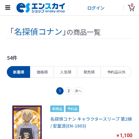
0
ログイン
「
名探偵コナン
」
の商品一覧
54件
新着順
価格順
人気順
発売順
予約品以外
1
2
次へ
新商品
予約品
名探偵コナン キャラクタースリーブ 第2弾
/ 安室透(EN-1603)
1,100
￥