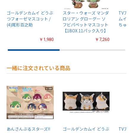
ゴールデンカムイ どうぶ
スター・ウォーズ マンダ
TVア
つフォーゼマスコット /
ロリアン グローグー ソ
ムイ』
(4)尾形百之助
フビパペットマスコット
ちゅるぷ
【1BOX 11パック入り】
￥1,980
￥7,260
一緒に注文されている商品
あんさんぶるスターズ!!
ゴールデンカムイ どうぶ
TVア