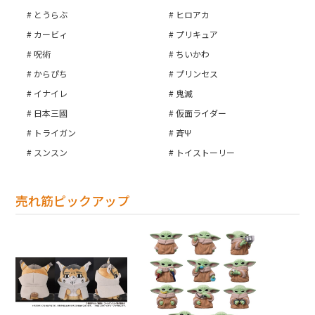
とうらぶ
ヒロアカ
カービィ
プリキュア
呪術
ちいかわ
からぴち
プリンセス
イナイレ
鬼滅
日本三國
仮面ライダー
トライガン
斉Ψ
スンスン
トイストーリー
売れ筋ピックアップ