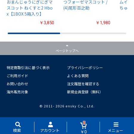
おまんじゅうにぎにぎマ
つフォーゼマスコット /
ムイ』
スコット ねくすと2 Hbo
(4)尾形百之助
ちゅるぷ
x【1BOX 5箱入り】
￥3,850
￥1,980
ページトップへ
特定商取引法に基づく表示
プライバシーポリシー
ご利用ガイド
よくある質問
お問い合わせ
注文履歴を確認する
海外販売対象
新規会員登録（無料）
© 2011-
2026 ensky Co., Ltd.
0
検索
アカウント
メニュー
￥0