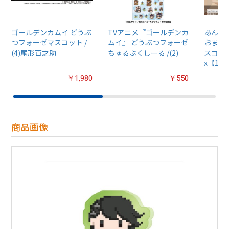
ゴールデンカムイ どうぶ
TVアニメ『ゴールデンカ
あんさん
つフォーゼマスコット /
ムイ』 どうぶつフォーゼ
おまん
(4)尾形百之助
ちゅるぷくしーる /(2)
スコット
x【1B
￥1,980
￥550
商品画像