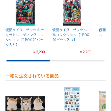
仮面ライダーゼッツ キラ
仮面ライダーゼッツ シー
仮面ラ
キラトレーディングコレ
ルコレクション【1BOX
ルコレ
クション【1BOX 20パッ
20パック入り】
ク入り】
￥2,200
￥2,200
一緒に注文されている商品