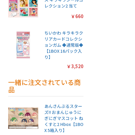
レクション2 当て
￥660
ちいかわ キラキラク
リアカードコレクシ
ョンガム ◆通常版◆
【1BOX 16パック入
り】
￥3,520
一緒に注文されている商
品
あんさんぶるスター
ズ!! おまんじゅうに
ぎにぎマスコット ね
くすと2 Hbox【1BO
X 5箱入り】