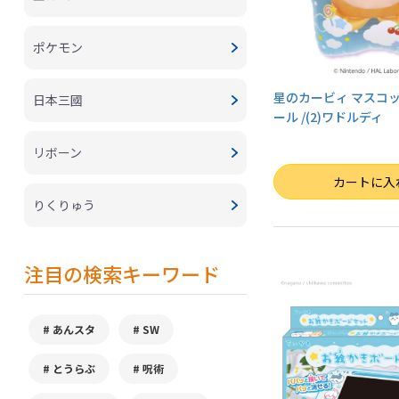
ポケモン
星のカービィ マスコ
日本三國
ール /(2)ワドルディ
リボーン
数量
カートに入
りくりゅう
注目の検索キーワード
あんスタ
SW
とうらぶ
呪術