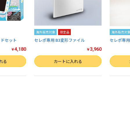
海外販売対象
限定品
海外販売対
ードセット
セレポ専用 B3変形ファイル
セレポ専用
4,180
3,960
￥
￥
数量
数量
れる
カートに入れる