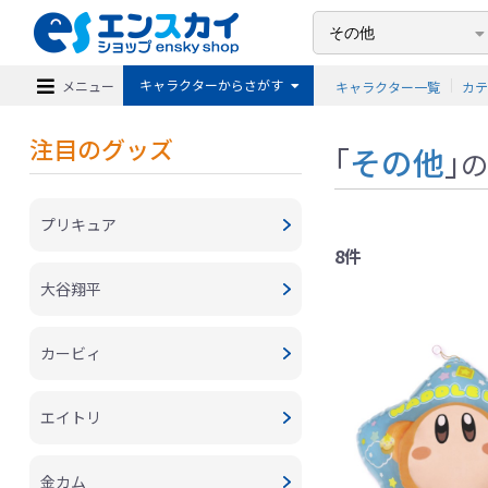
キャラクターからさがす
メニュー
キャラクター一覧
カ
注目のグッズ
「
その他
」
の
プリキュア
8件
大谷翔平
カービィ
エイトリ
金カム