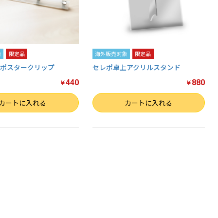
象
限定品
海外販売対象
限定品
ポスタークリップ
セレポ卓上アクリルスタンド
440
880
￥
￥
数量
カートに入れる
カートに入れる