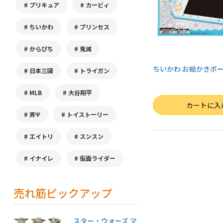
プリキュア
カービィ
ちいかわ
プリンセス
からぴち
鬼滅
ちいかわ お絵かきボ
日本三國
トライガン
MLB
大谷翔平
数量
カートに入
斉Ψ
トイストーリー
エイトリ
スンスン
イナイレ
仮面ライダー
売れ筋ピックアップ
スター・ウォーズ マ