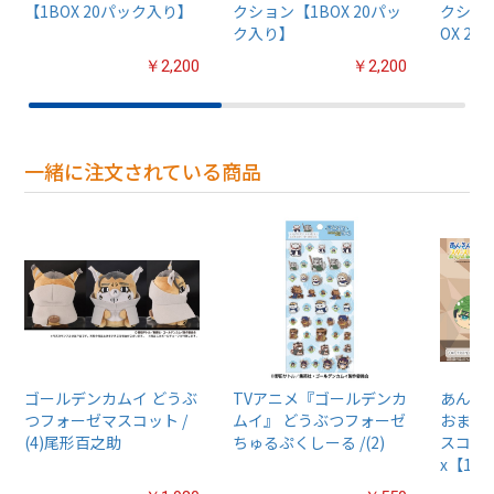
【1BOX 20パック入り】
クション【1BOX 20パッ
クション
ク入り】
OX 2
￥2,200
￥2,200
一緒に注文されている商品
ゴールデンカムイ どうぶ
TVアニメ『ゴールデンカ
あんさん
つフォーゼマスコット /
ムイ』 どうぶつフォーゼ
おまん
(4)尾形百之助
ちゅるぷくしーる /(2)
スコット
x【1B