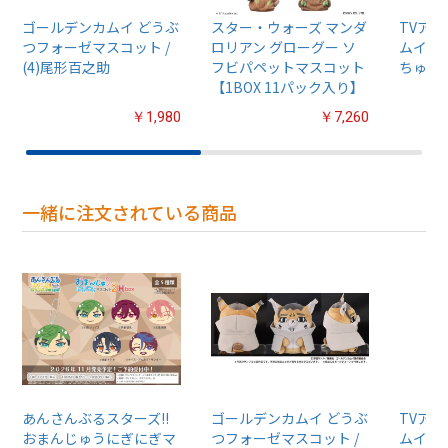
ゴールデンカムイ どうぶ
スター・ウォーズ マンダ
TVア
つフォーゼマスコット /
ロリアン グローグー ソ
ムイ』
(4)尾形百之助
フビパペットマスコット
ちゅるぷ
【1BOX 11パック入り】
￥1,980
￥7,260
一緒に注文されている商品
あんさんぶるスターズ!!
ゴールデンカムイ どうぶ
TVア
おまんじゅうにぎにぎマ
つフォーゼマスコット /
ムイ』