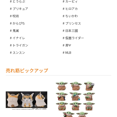
とうらぶ
カービィ
プリキュア
ヒロアカ
呪術
ちいかわ
からぴち
プリンセス
鬼滅
日本三國
イナイレ
仮面ライダー
トライガン
斉Ψ
スンスン
MLB
売れ筋ピックアップ