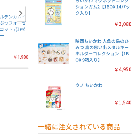
ちいかわ マグネットコレク
ションガム2【1BOX 14パッ
ク入り】
ルデンカムイ
アニメ『僕のヒー
名探偵プリキュア!
ちいかわ
ぶつフォーゼ
ローアカデミア』
プリキラシールコ
クリアカ
￥3,080
コット /(1)杉
ちみけもますこっ
レクション【1BOX
クション
一
と /(7)轟焦凍
20パック入り】
常版◆【1
映画ちいかわ 人魚の島のひ
パック入
みつ 島の思い出メタルキー
ホルダーコレクション【1B
￥1,980
￥2,200
￥2,200
OX 9箱入り】
￥4,950
ウノ ちいかわ
￥1,540
一緒に注文されている商品