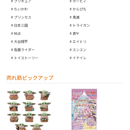
プリキュア
カービィ
ちいかわ
からぴち
プリンセス
鬼滅
日本三國
トライガン
MLB
斉Ψ
大谷翔平
エイトリ
仮面ライダー
スンスン
トイストーリー
イナイレ
売れ筋ピックアップ