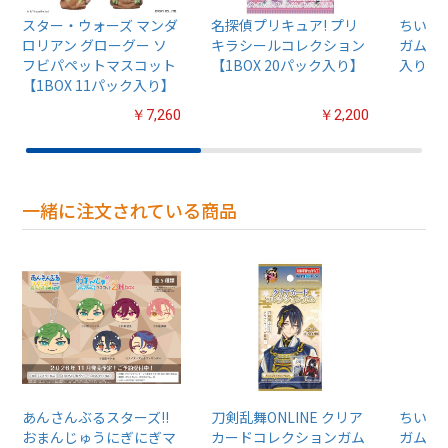
スター・ウォーズ マンダ
名探偵プリキュア! プリ
ちいか
ロリアン グローグー ソ
キラシールコレクション
ガム4【
フビパペットマスコット
【1BOX 20パック入り】
入り】
【1BOX 11パック入り】
￥7,260
￥2,200
一緒に注文されている商品
あんさんぶるスターズ!!
刀剣乱舞ONLINE クリア
ちいか
おまんじゅうにぎにぎマ
カードコレクションガム
ガム4【