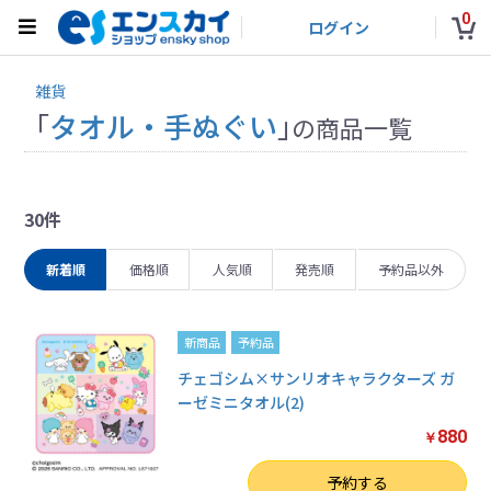
0
ログイン
雑貨
「
タオル・手ぬぐい
」
の商品一覧
30件
新着順
価格順
人気順
発売順
予約品以外
新商品
予約品
チェゴシム×サンリオキャラクターズ ガ
ーゼミニタオル(2)
880
￥
数量
予約する