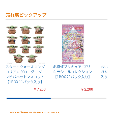
売れ筋ピックアップ
スター・ウォーズ マンダ
名探偵プリキュア! プリ
ちいか
ロリアン グローグー ソ
キラシールコレクション
ガム4【
フビパペットマスコット
【1BOX 20パック入り】
入り】
【1BOX 11パック入り】
￥7,260
￥2,200