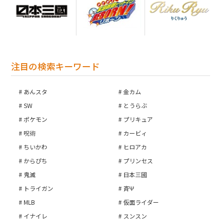
注目の検索キーワード
あんスタ
金カム
SW
とうらぶ
ポケモン
プリキュア
呪術
カービィ
ちいかわ
ヒロアカ
からぴち
プリンセス
鬼滅
日本三國
トライガン
斉Ψ
MLB
仮面ライダー
イナイレ
スンスン