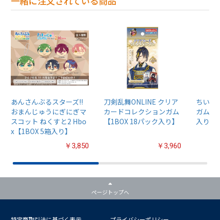
一緒に注文されている商品
あんさんぶるスターズ!!
刀剣乱舞ONLINE クリア
ちいか
おまんじゅうにぎにぎマ
カードコレクションガム
ガム4【
スコット ねくすと2 Hbo
【1BOX 18パック入り】
入り】
x【1BOX 5箱入り】
￥3,850
￥3,960
ページトップへ
特定商取引法に基づく表示
プライバシーポリシー