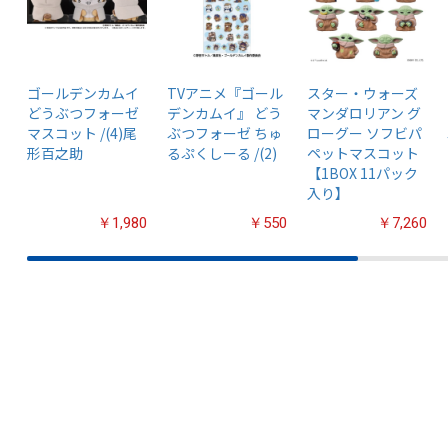
ゴールデンカムイ
TVアニメ『ゴール
スター・ウォーズ
どうぶつフォーゼ
デンカムイ』 どう
マンダロリアン グ
マスコット /(4)尾
ぶつフォーゼ ちゅ
ローグー ソフビパ
形百之助
るぷくしーる /(2)
ペットマスコット
【1BOX 11パック
入り】
￥1,980
￥550
￥7,260