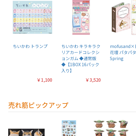
ちいかわ トランプ
ちいかわ キラキラク
mofusand
リアカードコレクシ
花壇 パタパタ
ョンガム ◆通常版
Spring
◆【1BOX 16パック
入り】
￥1,100
￥3,520
売れ筋ピックアップ