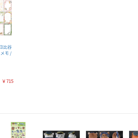
×日比谷
メモ /
￥715