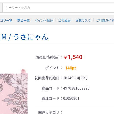
テゴリ一覧
商品一覧
ポイント履歴
注文履歴
お気に入り
ご利用ガイ
 M / うさにゃん
1,540
販売価格(税込)
￥
ポイント
140pt
初回出荷開始日
2024年1月下旬
商品コード
4970381662295
管理コード
01050901
関連カテゴリ