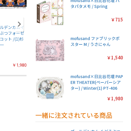
mofusand×日比谷花壇 パ
タパタメモ / Spring
￥715
ルデンカムイ
アニメ『僕のヒー
ちいかわ キラキラ
ちいかわ
ぶつフォーゼ
ローアカデミア』
クリアカードコレ
シールガ
mofusand ファブリックポ
コット /(1)杉
ちみけもますこっ
クションガム ◆通
4【1BO
スター M / うさにゃん
一
と /(7)轟焦凍
常版◆【1BOX 16
入り】
パック入り】
￥1,540
￥1,980
￥2,200
￥3,520
mofusand×日比谷花壇 PAP
ER THEATER(ペーパーシア
ター) / Winter(1) PT-406
￥1,980
一緒に注文されている商品