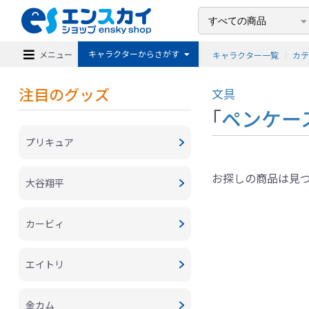
キャラクターからさがす
メニュー
キャラクター一覧
カ
注目のグッズ
文具
「
ペンケー
プリキュア
お探しの商品は見
大谷翔平
カービィ
エイトリ
金カム