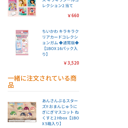
レクション2 当て
￥660
ちいかわ キラキラク
リアカードコレクシ
ョンガム ◆通常版◆
【1BOX 16パック入
り】
￥3,520
一緒に注文されている商
品
あんさんぶるスター
ズ!! おまんじゅうに
ぎにぎマスコット ね
くすと2 Hbox【1BO
X 5箱入り】