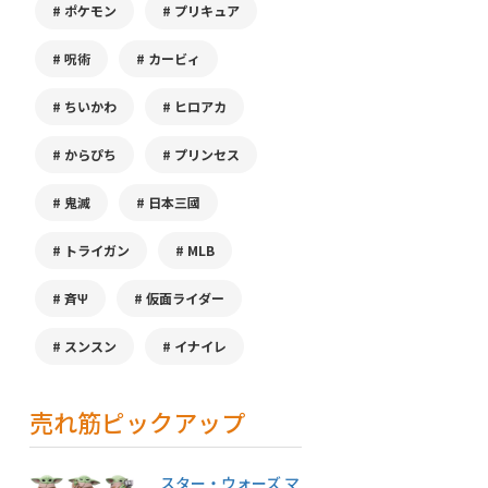
ポケモン
プリキュア
呪術
カービィ
ちいかわ
ヒロアカ
からぴち
プリンセス
鬼滅
日本三國
トライガン
MLB
斉Ψ
仮面ライダー
スンスン
イナイレ
売れ筋ピックアップ
スター・ウォーズ マ