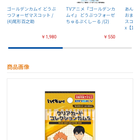
ゴールデンカムイ どうぶ
TVアニメ『ゴールデンカ
あんさん
つフォーゼマスコット /
ムイ』 どうぶつフォーゼ
おまん
(4)尾形百之助
ちゅるぷくしーる /(2)
スコット
x【1B
￥1,980
￥550
商品画像