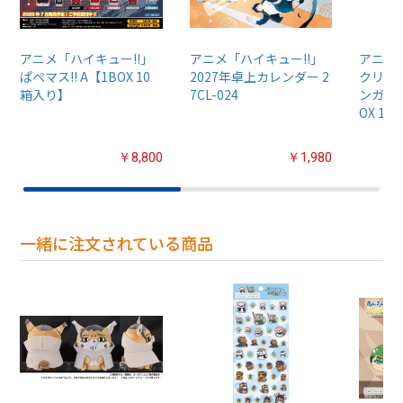
アニメ「ハイキュー!!」
アニメ「ハイキュー!!」
アニメ
ぱぺマス!! A【1BOX 10
2027年卓上カレンダー 2
クリア
箱入り】
7CL-024
ンガム5
OX 1
￥8,800
￥1,980
一緒に注文されている商品