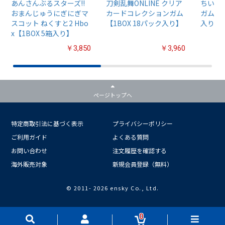
あんさんぶるスターズ!!
刀剣乱舞ONLINE クリア
ちいか
おまんじゅうにぎにぎマ
カードコレクションガム
ガム4【
スコット ねくすと2 Hbo
【1BOX 18パック入り】
入り】
x【1BOX 5箱入り】
￥3,850
￥3,960
ページトップへ
特定商取引法に基づく表示
プライバシーポリシー
ご利用ガイド
よくある質問
お問い合わせ
注文履歴を確認する
海外販売対象
新規会員登録（無料）
© 2011-
2026 ensky Co., Ltd.
0