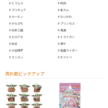
とうらぶ
呪術
プリキュア
金カム
カービィ
ちいかわ
からぴち
プリンセス
日本三國
鬼滅
ヒロアカ
トライガン
MLB
斉Ψ
大谷翔平
仮面ライダー
スンスン
エイトリ
売れ筋ピックアップ