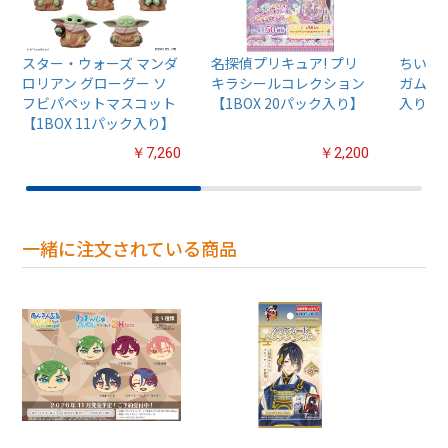
スター・ウォーズ マンダ
名探偵プリキュア! プリ
ちいか
ロリアン グローグー ソ
キラシールコレクション
ガム4【
フビパペットマスコット
【1BOX 20パック入り】
入り】
【1BOX 11パック入り】
￥7,260
￥2,200
一緒に注文されている商品