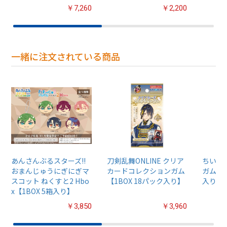
￥7,260
￥2,200
一緒に注文されている商品
あんさんぶるスターズ!!
刀剣乱舞ONLINE クリア
ちいか
おまんじゅうにぎにぎマ
カードコレクションガム
ガム4【
スコット ねくすと2 Hbo
【1BOX 18パック入り】
入り】
x【1BOX 5箱入り】
￥3,850
￥3,960