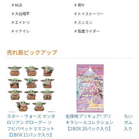
MLB
斉Ψ
大谷翔平
トイストーリー
エイトリ
スンスン
イナイレ
仮面ライダー
売れ筋ピックアップ
スター・ウォーズ マンダ
名探偵プリキュア! プリ
ちいか
ロリアン グローグー ソ
キラシールコレクション
ガム4【
フビパペットマスコット
【1BOX 20パック入り】
入り】
【1BOX 11パック入り】