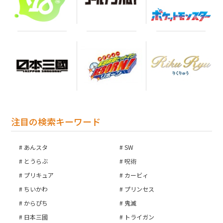
お買い物を続ける
カートへ進む
注目の検索キーワード
あんスタ
SW
とうらぶ
呪術
プリキュア
カービィ
ちいかわ
プリンセス
からぴち
鬼滅
日本三國
トライガン