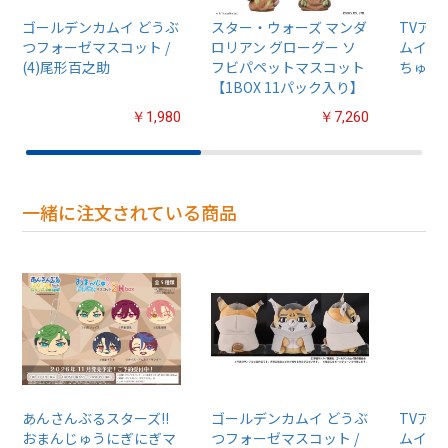
ゴールデンカムイ どうぶ
スター・ウォーズ マンダ
TVア
つフォーゼマスコット /
ロリアン グローグー ソ
ムイ』
(4)尾形百之助
フビパペットマスコット
ちゅるぷ
【1BOX 11パック入り】
￥1,980
￥7,260
一緒に注文されている商品
あんさんぶるスターズ!!
ゴールデンカムイ どうぶ
TVア
おまんじゅうにぎにぎマ
つフォーゼマスコット /
ムイ』