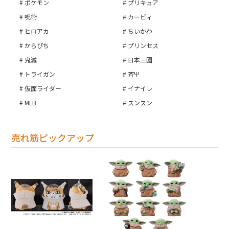
ポケモン
プリキュア
呪術
カービィ
ヒロアカ
ちいかわ
からぴち
プリンセス
鬼滅
日本三國
トライガン
斉Ψ
仮面ライダー
イナイレ
MLB
スンスン
売れ筋ピックアップ