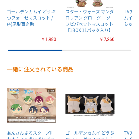
ゴールデンカムイ どうぶ
スター・ウォーズ マンダ
TVア
つフォーゼマスコット /
ロリアン グローグー ソ
ムイ』
(4)尾形百之助
フビパペットマスコット
ちゅるぷ
【1BOX 11パック入り】
￥1,980
￥7,260
一緒に注文されている商品
あんさんぶるスターズ!!
ゴールデンカムイ どうぶ
TVア