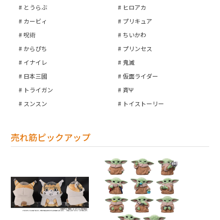
とうらぶ
ヒロアカ
カービィ
プリキュア
呪術
ちいかわ
からぴち
プリンセス
イナイレ
鬼滅
日本三國
仮面ライダー
トライガン
斉Ψ
スンスン
トイストーリー
売れ筋ピックアップ