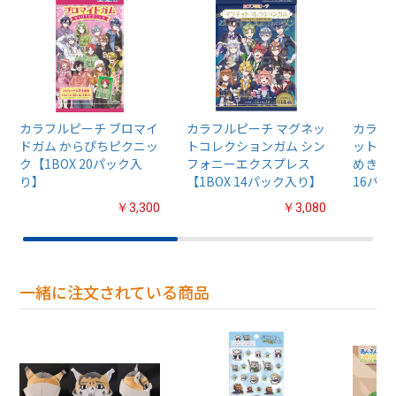
カラフルピーチ ブロマイ
カラフルピーチ マグネッ
カラフ
ドガム からぴちピクニッ
トコレクションガム シン
ットス
ク【1BOX 20パック入
フォニーエクスプレス
めきレ
り】
【1BOX 14パック入り】
16パ
￥3,300
￥3,080
一緒に注文されている商品