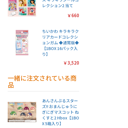
レクション2 当て
￥660
ちいかわ キラキラク
リアカードコレクシ
ョンガム ◆通常版◆
【1BOX 16パック入
り】
￥3,520
一緒に注文されている商
品
あんさんぶるスター
ズ!! おまんじゅうに
ぎにぎマスコット ね
くすと2 Hbox【1BO
X 5箱入り】