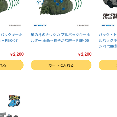
ルバックキーホ
風の谷のナウシカ プルバックキーホ
バック・ト
 PBK-07
ルダー 王蟲～穏やかな碧～ PBK-06
ルバックキ
ンPartIII
2,200
2,200
￥
￥
数量
数量
れる
カートに入れる