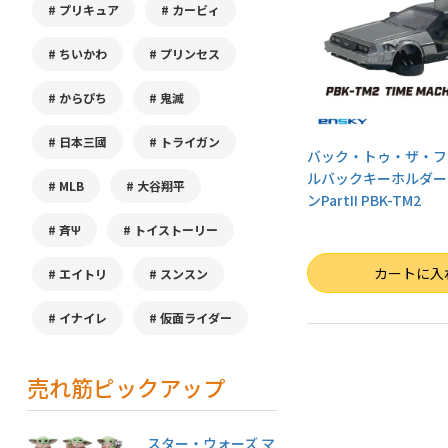
プリキュア
カービィ
ちいかわ
プリンセス
からぴち
鬼滅
日本三國
トライガン
バック・トゥ・ザ・フ
ルバックキーホルダー 
MLB
大谷翔平
ンPartII PBK-TM2
斉Ψ
トイストーリー
数量
カートに入
エイトリ
スンスン
イナイレ
仮面ライダー
売れ筋ピックアップ
スター・ウォーズ マ