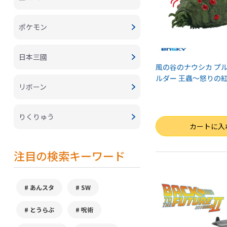
ポケモン
日本三國
風の谷のナウシカ プ
ルダー 王蟲～怒りの紅～
リボーン
りくりゅう
数量
カートに入
注目の検索キーワード
あんスタ
SW
とうらぶ
呪術