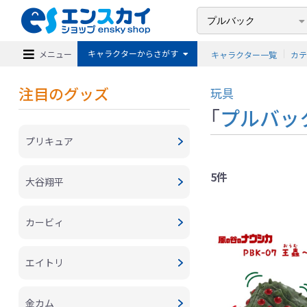
キャラクターからさがす
メニュー
キャラクター一覧
カ
注目のグッズ
玩具
「
プルバッ
プリキュア
5件
大谷翔平
カービィ
エイトリ
金カム