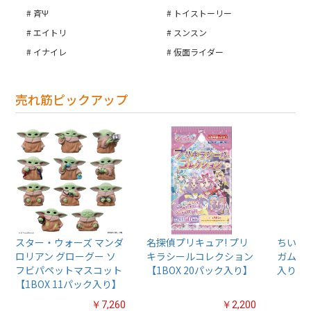
斉Ψ
トイストーリー
エイトリ
スンスン
イナイレ
仮面ライダー
売れ筋ピックアップ
スター・ウォーズ マンダ
名探偵プリキュア! プリ
ちいか
ロリアン グローグー ソ
キラシールコレクション
ガム4【
フビパペットマスコット
【1BOX 20パック入り】
入り】
【1BOX 11パック入り】
￥7,260
￥2,200