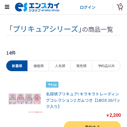
0
ログイン
「
プリキュアシリーズ
」
の商品一覧
14件
新着順
価格順
人気順
発売順
予約品以外
予約品
名探偵プリキュア! キラキラトレーディン
グコレクション2 ガムつき【1BOX 20パッ
ク入り】
2,200
￥
数量
予約する