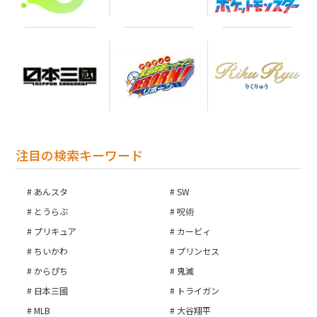
注目の検索キーワード
あんスタ
SW
とうらぶ
呪術
プリキュア
カービィ
ちいかわ
プリンセス
からぴち
鬼滅
日本三國
トライガン
MLB
大谷翔平