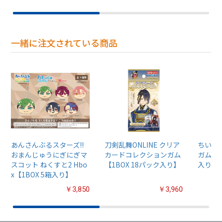
一緒に注文されている商品
あんさんぶるスターズ!!
刀剣乱舞ONLINE クリア
ちいか
おまんじゅうにぎにぎマ
カードコレクションガム
ガム4【
スコット ねくすと2 Hbo
【1BOX 18パック入り】
入り】
x【1BOX 5箱入り】
￥3,850
￥3,960