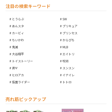
注目の検索キーワード
とうらぶ
SW
あんスタ
プリキュア
カービィ
プリンセス
ちいかわ
からぴち
鬼滅
MLB
大谷翔平
エイトリ
トイストーリー
呪術
斉Ψ
スンスン
ヒロアカ
イナイレ
仮面ライダー
トトロ
売れ筋ピックアップ