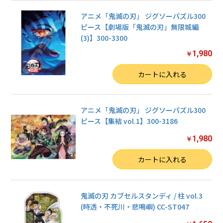
アニメ「鬼滅の刃」 ジグソーパズル300
ピース【劇場版「鬼滅の刃」無限城編
お買い物を続ける
(3)】300-3300
1,980
カートへ進む
￥
数量
カートに入れる
アニメ「鬼滅の刃」 ジグソーパズル300
ピース【集結 vol.1】300-3186
1,980
￥
数量
カートに入れる
鬼滅の刃 カブセルスタンディ / 柱 vol.3
(時透・不死川・悲鳴嶼) CC-ST047