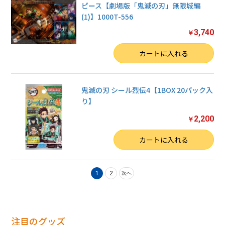
ピース【劇場版「鬼滅の刃」無限城編
(1)】1000T-556
3,740
￥
数量
カートに入れる
鬼滅の刃 シール烈伝4【1BOX 20パック入
り】
2,200
￥
数量
カートに入れる
1
2
次へ
注目のグッズ