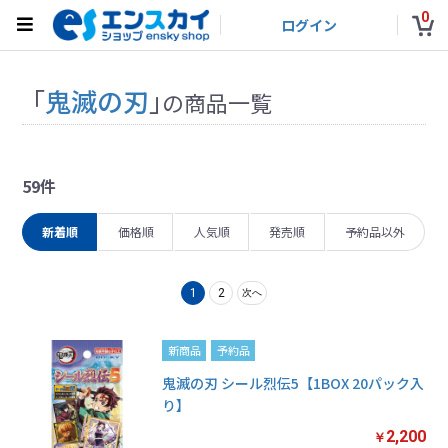
0
ログイン
「
鬼滅の刃
」
の商品一覧
59件
新着順
価格順
人気順
発売順
予約品以外
1
2
次へ
新商品
予約品
鬼滅の刃 シール烈伝5【1BOX 20パック入
り】
2,200
￥