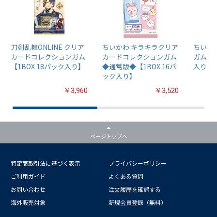
刀剣乱舞ONLINE クリア
ちいかわ キラキラクリア
ちいか
カードコレクションガム
カードコレクションガム
ガム4【
【1BOX 18パック入り】
◆通常版◆【1BOX 16パ
入り】
ック入り】
￥3,960
￥3,520
ページトップへ
特定商取引法に基づく表示
プライバシーポリシー
ご利用ガイド
よくある質問
お問い合わせ
注文履歴を確認する
海外販売対象
新規会員登録（無料）