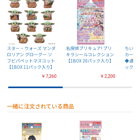
スター・ウォーズ マンダ
名探偵プリキュア! プリ
ちいか
ロリアン グローグー ソ
キラシールコレクション
カード
フビパペットマスコット
【1BOX 20パック入り】
◆通常版
【1BOX 11パック入り】
ック入
￥7,260
￥2,200
一緒に注文されている商品