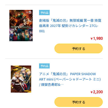
予約品
劇場版「鬼滅の刃」無限城編 第一章 猗窩
座再来 2027年 壁掛けカレンダー 27CL-
001
1,980
￥
数量
予約する
予約品
アニメ「鬼滅の刃」 PAPER SHADOW
ART mini (ペーパーシャドーアート ミニ)
/ 煉獄杏寿郎&
…
2,200
￥
数量
予約する