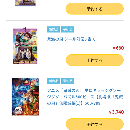
数量
予約する
新商品
予約品
鬼滅の刃 シール烈伝5 当て
660
￥
数量
予約する
新商品
予約品
アニメ「鬼滅の刃」 ホロキラッジグソー
ジグソーパズル500ピース【劇場版「鬼滅
の刃」無限城編(1)】500-799
3,740
￥
数量
予約する