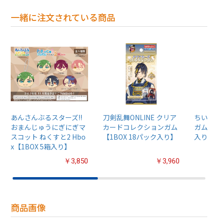
一緒に注文されている商品
あんさんぶるスターズ!!
刀剣乱舞ONLINE クリア
ちいか
おまんじゅうにぎにぎマ
カードコレクションガム
ガム4【
スコット ねくすと2 Hbo
【1BOX 18パック入り】
入り】
x【1BOX 5箱入り】
￥3,850
￥3,960
商品画像