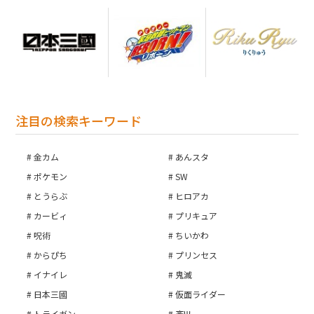
お買い物を続ける
注目の検索キーワード
カートへ進む
金カム
あんスタ
ポケモン
SW
とうらぶ
ヒロアカ
カービィ
プリキュア
呪術
ちいかわ
からぴち
プリンセス
イナイレ
鬼滅
日本三國
仮面ライダー
トライガン
斉Ψ