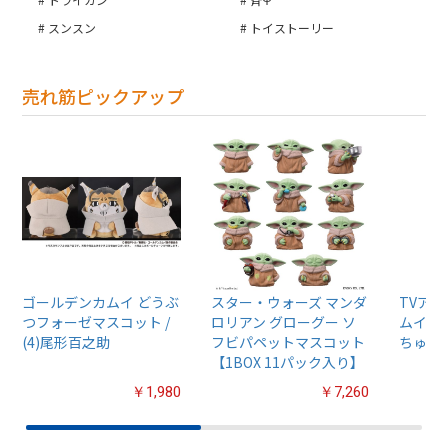
スンスン
トイストーリー
売れ筋ピックアップ
ゴールデンカムイ どうぶ
スター・ウォーズ マンダ
TVア
つフォーゼマスコット /
ロリアン グローグー ソ
ムイ』
(4)尾形百之助
フビパペットマスコット
ちゅるぷ
【1BOX 11パック入り】
￥1,980
￥7,260