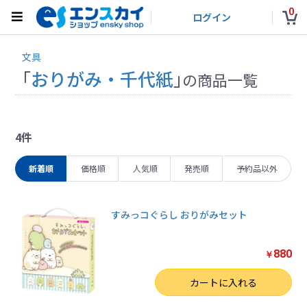
0
ログイン
文具
「
おりがみ・千代紙
」
の商品一覧
4件
新着順
価格順
人気順
発売順
予約品以外
すみっコぐらし おりがみセット
880
￥
数量
カートに入れる