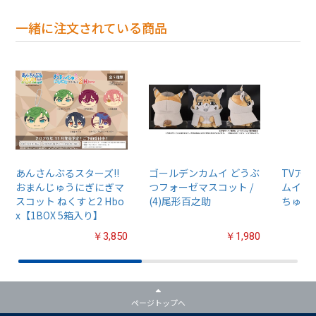
一緒に注文されている商品
あんさんぶるスターズ!!
ゴールデンカムイ どうぶ
TVア
おまんじゅうにぎにぎマ
つフォーゼマスコット /
ムイ』
スコット ねくすと2 Hbo
(4)尾形百之助
ちゅるぷ
x【1BOX 5箱入り】
￥3,850
￥1,980
ページトップへ