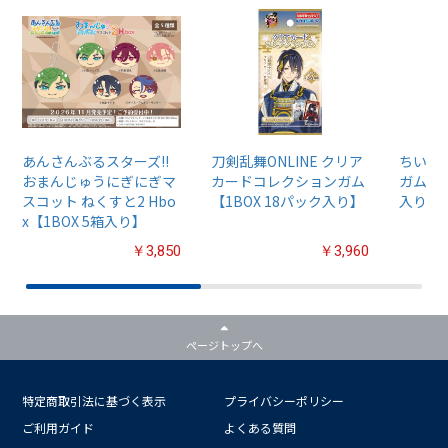
あんさんぶるスターズ!!
刀剣乱舞ONLINE クリア
ちいか
おまんじゅうにぎにぎマ
カードコレクションガム
ガム4【
スコット ねくすと2 Hbo
【1BOX 18パック入り】
入り】
x【1BOX 5箱入り】
￥3,850
￥3,960
ページトップへ
特定商取引法に基づく表示
プライバシーポリシー
ご利用ガイド
よくある質問