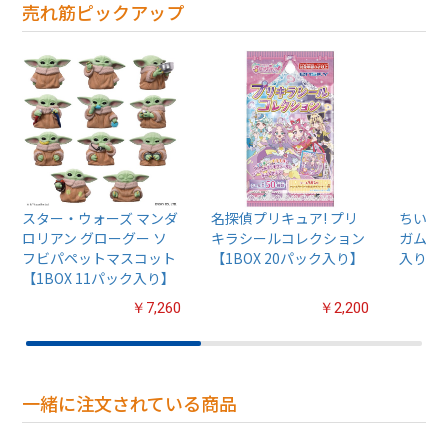
売れ筋ピックアップ
スター・ウォーズ マンダ
名探偵プリキュア! プリ
ちいか
ロリアン グローグー ソ
キラシールコレクション
ガム4【
フビパペットマスコット
【1BOX 20パック入り】
入り】
【1BOX 11パック入り】
￥7,260
￥2,200
一緒に注文されている商品