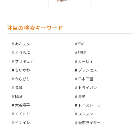
注目の検索キーワード
あんスタ
SW
とうらぶ
呪術
プリキュア
カービィ
ちいかわ
プリンセス
からぴち
日本三國
鬼滅
トライガン
MLB
斉Ψ
大谷翔平
トイストーリー
エイトリ
スンスン
イナイレ
仮面ライダー