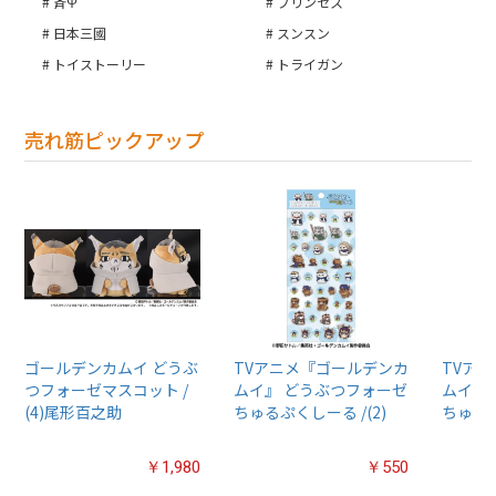
斉Ψ
プリンセス
日本三國
スンスン
トイストーリー
トライガン
売れ筋ピックアップ
ゴールデンカムイ どうぶ
TVアニメ『ゴールデンカ
TVア
つフォーゼマスコット /
ムイ』 どうぶつフォーゼ
ムイ』
(4)尾形百之助
ちゅるぷくしーる /(2)
ちゅるぷ
￥1,980
￥550