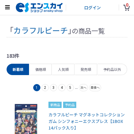
0
ログイン
「
カラフルピーチ
」
の商品一覧
183件
新着順
価格順
人気順
発売順
予約品以外
...
1
2
3
4
5
次へ
最後へ
新商品
予約品
カラフルピーチ マグネットコレクション
ガム シンフォニーエクスプレス【1BOX
14パック入り】