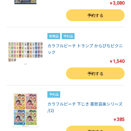
3,080
￥
数量
予約する
新商品
予約品
カラフルピーチ トランプ からぴちピクニ
ック
1,540
￥
数量
予約する
予約品
カラフルピーチ 下じき 喜怒哀楽シリーズ
/(2)
385
￥