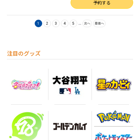
数量
予約する
...
1
2
3
4
5
次へ
最後へ
注目のグッズ