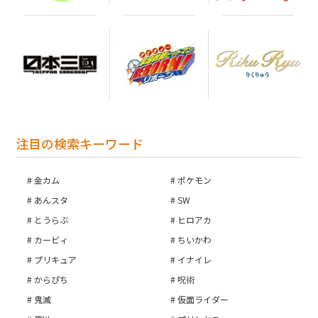
注目の検索キーワード
金カム
ポケモン
あんスタ
SW
とうらぶ
ヒロアカ
カービィ
ちいかわ
プリキュア
イナイレ
からぴち
呪術
鬼滅
仮面ライダー