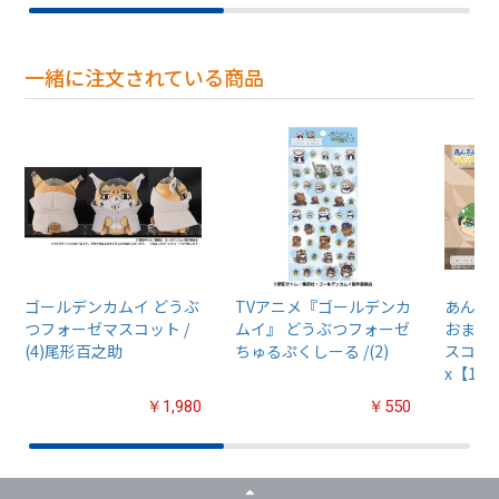
一緒に注文されている商品
ゴールデンカムイ どうぶ
TVアニメ『ゴールデンカ
あんさん
つフォーゼマスコット /
ムイ』 どうぶつフォーゼ
おまん
(4)尾形百之助
ちゅるぷくしーる /(2)
スコット
x【1B
￥1,980
￥550