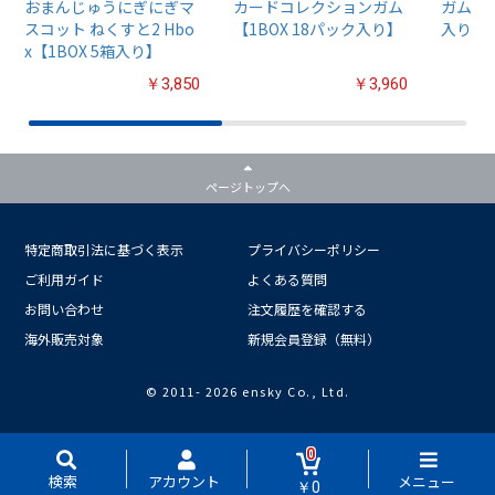
おまんじゅうにぎにぎマ
カードコレクションガム
ガム4【
スコット ねくすと2 Hbo
【1BOX 18パック入り】
入り】
x【1BOX 5箱入り】
￥3,850
￥3,960
ページトップへ
特定商取引法に基づく表示
プライバシーポリシー
ご利用ガイド
よくある質問
お問い合わせ
注文履歴を確認する
海外販売対象
新規会員登録（無料）
© 2011-
2026 ensky Co., Ltd.
0
検索
アカウント
メニュー
￥0