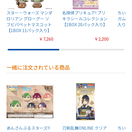
スター・ウォーズ マンダ
名探偵プリキュア! プリ
ちいか
ロリアン グローグー ソ
キラシールコレクション
ガム4【
フビパペットマスコット
【1BOX 20パック入り】
入り】
【1BOX 11パック入り】
￥7,260
￥2,200
一緒に注文されている商品
あんさんぶるスターズ!!
刀剣乱舞ONLINE クリア
ちいか