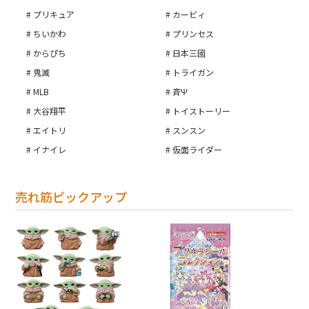
プリキュア
カービィ
ちいかわ
プリンセス
からぴち
日本三國
鬼滅
トライガン
MLB
斉Ψ
大谷翔平
トイストーリー
エイトリ
スンスン
イナイレ
仮面ライダー
売れ筋ピックアップ