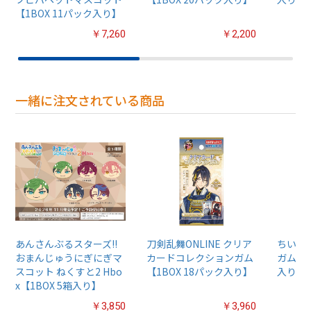
【1BOX 11パック入り】
￥7,260
￥2,200
一緒に注文されている商品
あんさんぶるスターズ!!
刀剣乱舞ONLINE クリア
ちいか
おまんじゅうにぎにぎマ
カードコレクションガム
ガム4【
スコット ねくすと2 Hbo
【1BOX 18パック入り】
入り】
x【1BOX 5箱入り】
￥3,850
￥3,960