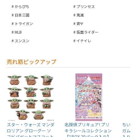
からぴち
プリンセス
日本三國
鬼滅
トライガン
斉Ψ
MLB
仮面ライダー
スンスン
イナイレ
売れ筋ピックアップ
スター・ウォーズ マンダ
名探偵プリキュア! プリ
ちいか
ロリアン グローグー ソ
キラシールコレクション
ガム4【
フビパペットマスコット
【1BOX 20パック入り】
入り】