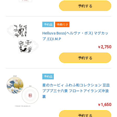
数量
予約する
予約品
特典付き
Helluva Boss(ヘルヴァ・ボス) マグカッ
プ /(1)I.M.P
2,750
￥
数量
予約する
予約品
星のカービィ ふわふ和コレクション 豆皿
プププ三十六景 フロートアイランズ沖浪
裏
1,650
￥
数量
予約する