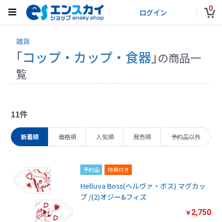
0
ログイン
雑貨
「
コップ・カップ・食器
」
の商品一
覧
11件
新着順
価格順
人気順
発売順
予約品以外
予約品
特典付き
Helluva Boss(ヘルヴァ・ボス) マグカッ
プ /(2)オジー&フィズ
2,750
￥