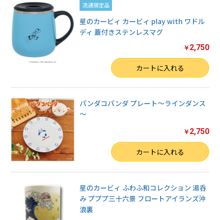
流通限定品
星のカービィ カービィ play with ワドル
ディ 蓋付きステンレスマグ
2,750
￥
数量
カートに入れる
パンダコパンダ プレート～ラインダンス
～
2,750
￥
数量
カートに入れる
星のカービィ ふわふ和コレクション 湯呑
み プププ三十六景 フロートアイランズ沖
浪裏