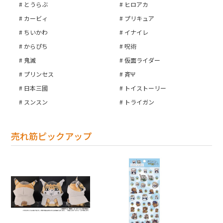
とうらぶ
ヒロアカ
カービィ
プリキュア
カートへ進む
ちいかわ
イナイレ
からぴち
呪術
鬼滅
仮面ライダー
プリンセス
斉Ψ
日本三國
トイストーリー
スンスン
トライガン
売れ筋ピックアップ