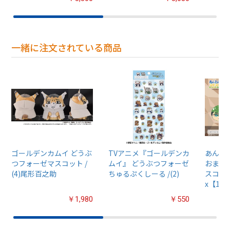
一緒に注文されている商品
ゴールデンカムイ どうぶ
TVアニメ『ゴールデンカ
あんさん
つフォーゼマスコット /
ムイ』 どうぶつフォーゼ
おまん
(4)尾形百之助
ちゅるぷくしーる /(2)
スコット
x【1B
￥1,980
￥550