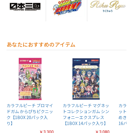
あなたにおすすめのアイテム
カラフルピーチ ブロマイ
カラフルピーチ マグネッ
カラフ
ドガム からぴちピクニッ
トコレクションガム シン
ットス
ク【1BOX 20パック入
フォニーエクスプレス
めきレ
り】
【1BOX 14パック入り】
16パ
￥3,300
￥3,080