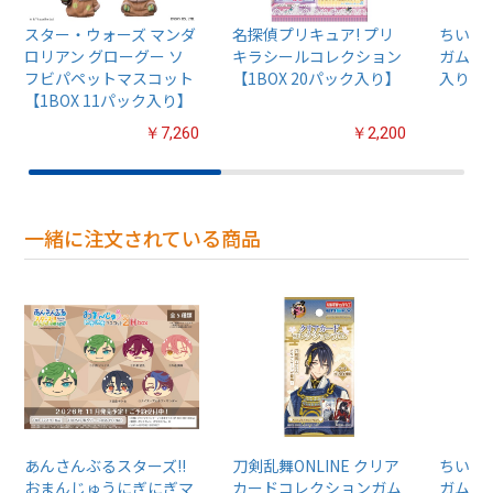
スター・ウォーズ マンダ
名探偵プリキュア! プリ
ちいか
ロリアン グローグー ソ
キラシールコレクション
ガム4【
フビパペットマスコット
【1BOX 20パック入り】
入り】
【1BOX 11パック入り】
￥7,260
￥2,200
一緒に注文されている商品
あんさんぶるスターズ!!
刀剣乱舞ONLINE クリア
ちいか
おまんじゅうにぎにぎマ
カードコレクションガム
ガム4【