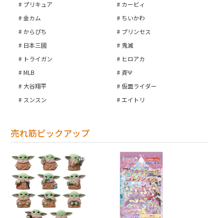
プリキュア
カービィ
金カム
ちいかわ
カートへ進む
からぴち
プリンセス
日本三國
鬼滅
トライガン
ヒロアカ
MLB
斉Ψ
大谷翔平
仮面ライダー
スンスン
エイトリ
売れ筋ピックアップ