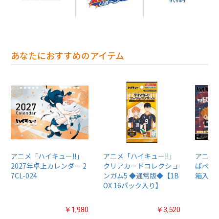
あなたにおすすめのアイテム
アニメ「ハイキュー!!」
アニメ「ハイキュー!!」
アニメ
2027年卓上カレンダー 2
クリアカードコレクショ
ぱぺマス!
7CL-024
ンガム5 ◆通常版◆【1B
箱入り
OX 16パック入り】
￥1,980
￥3,520