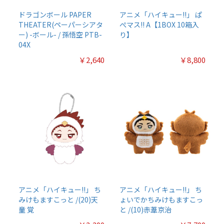
ドラゴンボール PAPER
アニメ「ハイキュー!!」 ぱ
THEATER(ペーパーシアタ
ぺマス!! A【1BOX 10箱入
ー) -ボール- / 孫悟空 PTB-
り】
04X
￥2,640
￥8,800
アニメ「ハイキュー!!」 ち
アニメ「ハイキュー!!」 ち
みけもますこっと /(20)天
ょいでかちみけもますこっ
童 覚
と /(10)赤葦京治