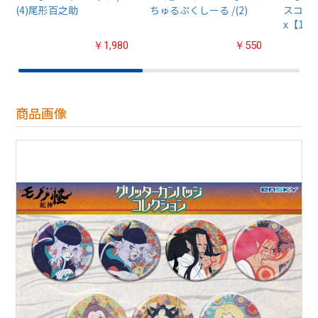
(4)尾形百之助
ちゅるぷくしーる /(2)
スコット
x【1B
￥1,980
￥550
商品画像