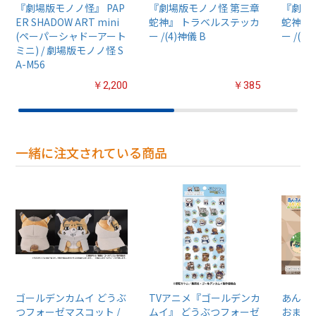
『劇場版モノノ怪』 PAP
『劇場版モノノ怪 第三章
『劇場
ER SHADOW ART mini
蛇神』 トラベルステッカ
蛇神』
(ペーパーシャドーアート
ー /(4)神儀 B
ー /(6
ミニ) / 劇場版モノノ怪 S
A-M56
￥2,200
￥385
一緒に注文されている商品
ゴールデンカムイ どうぶ
TVアニメ『ゴールデンカ
あんさん
つフォーゼマスコット /
ムイ』 どうぶつフォーゼ
おまん