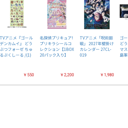
TVアニメ『ゴール
名探偵プリキュア!
TVアニメ「呪術廻
ゴー
デンカムイ』 どう
プリキラシールコ
戦」 2027年壁掛け
どう
ぶつフォーゼ ちゅ
レクション【1BOX
カレンダー 27CL-
マス
るぷくしーる /(1)
20パック入り】
019
島軍
￥550
￥2,200
￥1,980