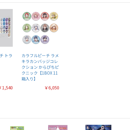
チ トラ
カラフルピーチ ラメ
キラカンバッジコレ
クション からぴちピ
クニック【1BOX 11
箱入り】
￥1,540
￥6,050