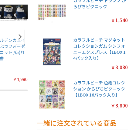
カラフルピーチ トランプ か
らぴちピクニック
￥1,540
カラフルピーチ マグネット
ルデンカムイ
アニメ『僕のヒー
ちいかわ あつめて
ちいかわ
コレクションガム シンフォ
ぶつフォーゼ
ローアカデミア』
シールガム
クリアカ
ニーエクスプレス【1BOX 1
コット /(5)月
ちみけもますこっ
4【1BOX 20パック
クション
4パック入り】
曹
と /(7)轟焦凍
入り】
常版◆【1
パック入
￥3,080
￥1,980
￥2,200
￥2,200
カラフルピーチ 色紙コレク
ション からぴちピクニック
【1BOX 16パック入り】
￥8,800
一緒に注文されている商品