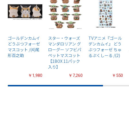
ゴールデンカムイ
スター・ウォーズ
TVアニメ『ゴール
どうぶつフォーゼ
マンダロリアン グ
デンカムイ』 どう
マスコット /(4)尾
ローグー ソフビパ
ぶつフォーゼ ちゅ
形百之助
ペットマスコット
るぷくしーる /(2)
【1BOX 11パック
入り】
￥1,980
￥7,260
￥550