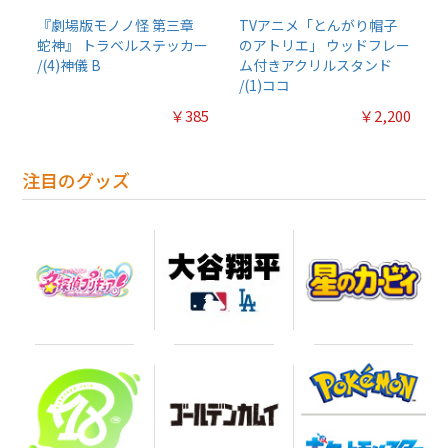
『劇場版モノノ怪 第三章
TVアニメ「とんがり帽子
蛇神』 トラベルステッカー
のアトリエ」 ウッドフレー
/(4)神儀 B
ム付きアクリルスタンド
/(1)ココ
￥385
￥2,200
注目のグッズ