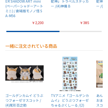
ER SHADOW ART mini
蛇神』 トラベルステッカ
蛇神』
(ペーパーシャドーアート
ー /(4)神儀 B
ー /(6
ミニ) / 劇場版モノノ怪 S
A-M56
￥2,200
￥385
一緒に注文されている商品
ゴールデンカムイ どうぶ
TVアニメ『ゴールデンカ
あんさん
つフォーゼマスコット /
ムイ』 どうぶつフォーゼ
おまん
(4)尾形百之助
ちゅるぷくしーる /(2)
スコット