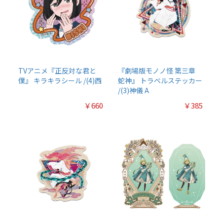
TVアニメ『正反対な君と
『劇場版モノノ怪 第三章
僕』 キラキラシール /(4)西
蛇神』 トラベルステッカー
/(3)神儀 A
￥660
￥385