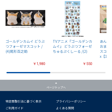
ゴールデンカムイ どうぶ
TVアニメ『ゴールデンカ
あんさん
つフォーゼマスコット /
ムイ』 どうぶつフォーゼ
おまん
(4)尾形百之助
ちゅるぷくしーる /(2)
スコット
x【1B
￥1,980
￥550
ページトップへ
特定商取引法に基づく表示
プライバシーポリシー
ご利用ガイド
よくある質問