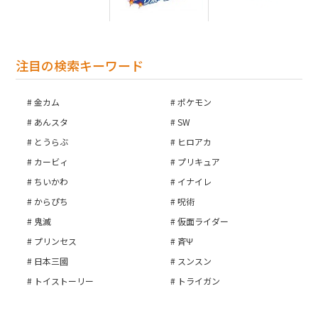
注目の検索キーワード
金カム
ポケモン
あんスタ
SW
とうらぶ
ヒロアカ
カービィ
プリキュア
ちいかわ
イナイレ
からぴち
呪術
鬼滅
仮面ライダー
お買い物を続ける
プリンセス
斉Ψ
カートへ進む
日本三國
スンスン
トイストーリー
トライガン