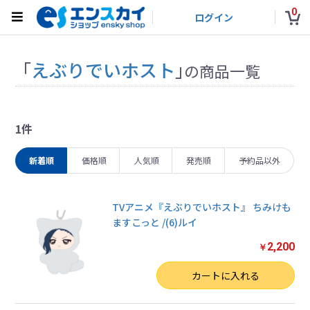
0
ログイン
「
えぶりでいホスト
」
の商品一覧
1件
新着順
価格順
人気順
発売順
予約品以外
TVアニメ『えぶりでいホスト』 ちみけも
ますこっと /(6)ルイ
2,200
￥
数量
カートに入れる