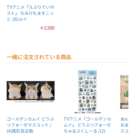
TVアニメ『えぶりでいホ
スト』 ちみけもますこっ
と /(6)ルイ
￥2,200
一緒に注文されている商品
ゴールデンカムイ どうぶ
TVアニメ『ゴールデンカ
あんさん
つフォーゼマスコット /
ムイ』 どうぶつフォーゼ
おまん
(4)尾形百之助
ちゅるぷくしーる /(2)
スコット