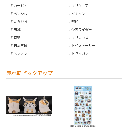
カービィ
プリキュア
ちいかわ
イナイレ
からぴち
呪術
鬼滅
仮面ライダー
斉Ψ
プリンセス
日本三國
トイストーリー
スンスン
トライガン
売れ筋ピックアップ