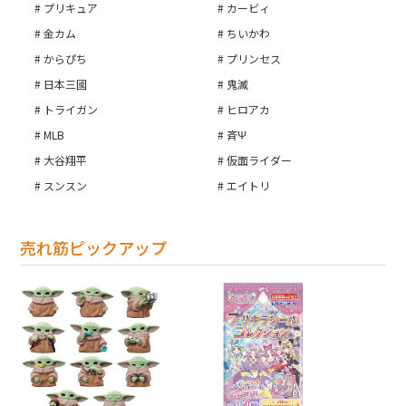
プリキュア
カービィ
金カム
ちいかわ
カートへ進む
からぴち
プリンセス
日本三國
鬼滅
トライガン
ヒロアカ
MLB
斉Ψ
大谷翔平
仮面ライダー
スンスン
エイトリ
売れ筋ピックアップ