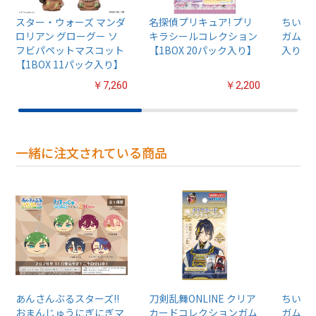
スター・ウォーズ マンダ
名探偵プリキュア! プリ
ちいか
ロリアン グローグー ソ
キラシールコレクション
ガム4【
フビパペットマスコット
【1BOX 20パック入り】
入り】
【1BOX 11パック入り】
￥7,260
￥2,200
一緒に注文されている商品
あんさんぶるスターズ!!
刀剣乱舞ONLINE クリア
ちいか
おまんじゅうにぎにぎマ
カードコレクションガム
ガム4【