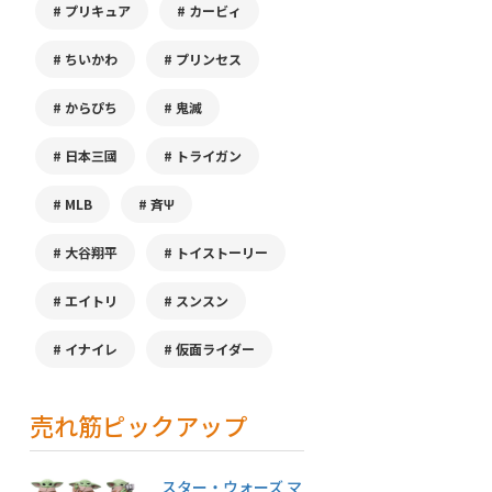
プリキュア
カービィ
ちいかわ
プリンセス
からぴち
鬼滅
日本三國
トライガン
MLB
斉Ψ
大谷翔平
トイストーリー
エイトリ
スンスン
イナイレ
仮面ライダー
売れ筋ピックアップ
スター・ウォーズ マ