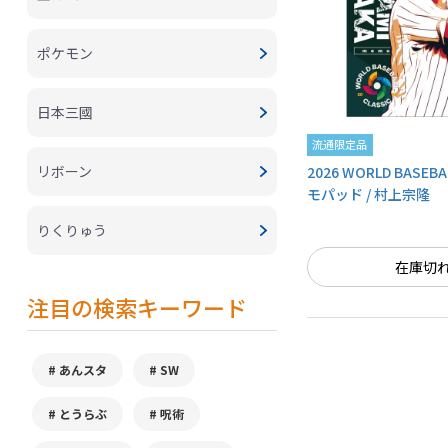
ポケモン
日本三國
流通限定品
リボーン
2026 WORLD BASEBA
モパッド / 村上宗隆
りくりゅう
在庫切
注目の検索キーワード
あんスタ
SW
とうらぶ
呪術