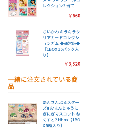
レクション2 当て
￥660
ちいかわ キラキラク
リアカードコレクシ
ョンガム ◆通常版◆
【1BOX 16パック入
り】
￥3,520
一緒に注文されている商
品
あんさんぶるスター
ズ!! おまんじゅうに
ぎにぎマスコット ね
くすと2 Hbox【1BO
X 5箱入り】