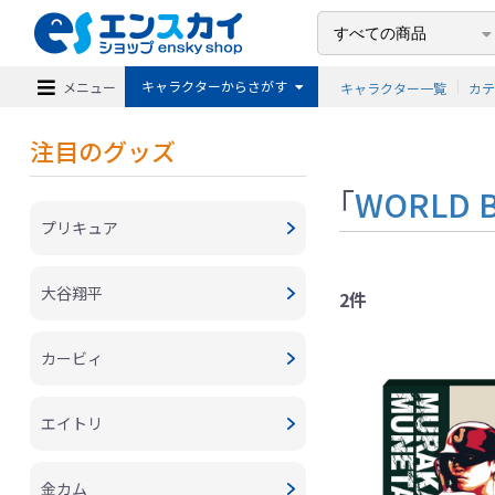
キャラクターからさがす
メニュー
キャラクター一覧
カ
注目のグッズ
「
WORLD B
プリキュア
大谷翔平
2件
カービィ
エイトリ
金カム