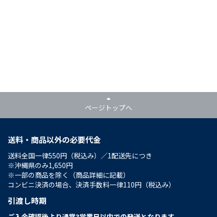
ページトップへ
送料・商品以外の必要代金
送料全国一律550円（税込み）／1配送先につき
※沖縄県のみ1,650円
※一部の商品を除く（商品詳細に記載）
コンビニ決済の場合、決済手数料一律110円（税込み）
引渡し時期
ご入金確認後より通常3営業日以内での発送となります。