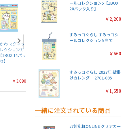
ールコレクション5【1BOX
20パック入り】
￥2,200
すみっコぐらし すみっコシ
ールコレクション5 当て
かわ マグネッ
鬼滅の刃 シール烈
ディズニープリン
ウノ ち
レクションガ
伝5 ガムつき
セス キラキラシー
￥660
【1BOX 14パッ
【1BOX 20パック
ルコレクション2
り】
入り】
当て
すみっコぐらし 2027年 壁掛
けカレンダー 27CL-085
￥3,080
￥2,200
￥660
￥1,650
一緒に注文されている商品
刀剣乱舞ONLINE クリアカー