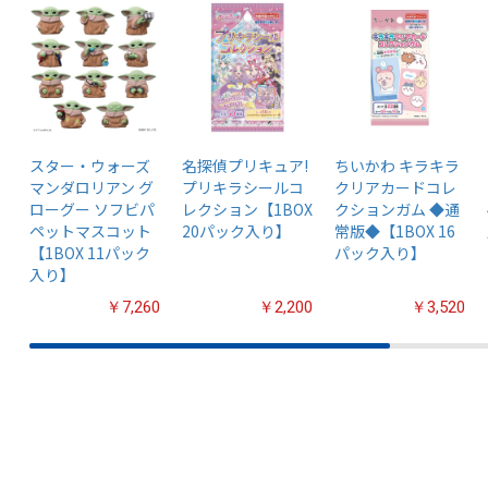
スター・ウォーズ
名探偵プリキュア!
ちいかわ キラキラ
マンダロリアン グ
プリキラシールコ
クリアカードコレ
ローグー ソフビパ
レクション【1BOX
クションガム ◆通
ペットマスコット
20パック入り】
常版◆【1BOX 16
【1BOX 11パック
パック入り】
入り】
￥7,260
￥2,200
￥3,520