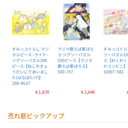
すみっコぐらし マジ
クジマ歌えば家ほろ
すみっコぐら
カルピース -ライト-
ろ ジグソーパズル
ソーパズル10
ジグソーパズル208
500ピース【クジマ
ス【わくわく
ピース【ねこのきょ
歌えば家ほろろ】
かコンビニ】
うだいにであいまし
500-797
1000T-581
た(はなばたけ)】
208-ML07
￥1,870
￥2,640
売れ筋ピックアップ