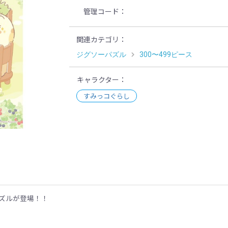
管理コード
関連カテゴリ
ジグソーパズル
300〜499ピース
キャラクター
すみっコぐらし
示
パズルが登場！！