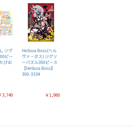
し ジグ
Helluva Boss(ヘル
00ピー
ヴァ・ボス) ジグソ
たぴお
ーパズル300ピース
【Helluva Boss】
300-3334
￥3,740
￥1,980