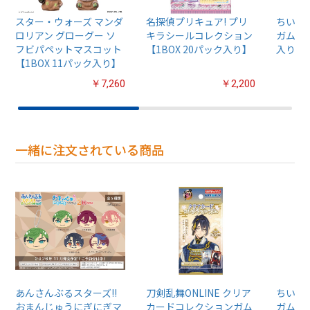
スター・ウォーズ マンダ
名探偵プリキュア! プリ
ちいか
ロリアン グローグー ソ
キラシールコレクション
ガム4【
フビパペットマスコット
【1BOX 20パック入り】
入り】
【1BOX 11パック入り】
￥7,260
￥2,200
一緒に注文されている商品
あんさんぶるスターズ!!
刀剣乱舞ONLINE クリア
ちいか
おまんじゅうにぎにぎマ
カードコレクションガム
ガム4【