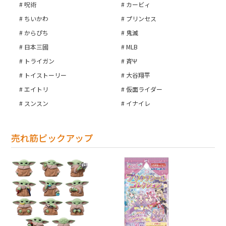
呪術
カービィ
ちいかわ
プリンセス
カートへ進む
からぴち
鬼滅
日本三國
MLB
トライガン
斉Ψ
トイストーリー
大谷翔平
エイトリ
仮面ライダー
スンスン
イナイレ
売れ筋ピックアップ