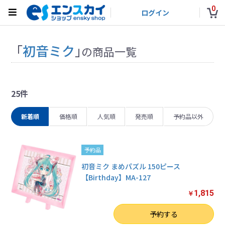
0
ログイン
「
初音ミク
」
の商品一覧
25件
新着順
価格順
人気順
発売順
予約品以外
予約品
初音ミク まめパズル 150ピース
【Birthday】MA-127
1,815
￥
数量
予約する