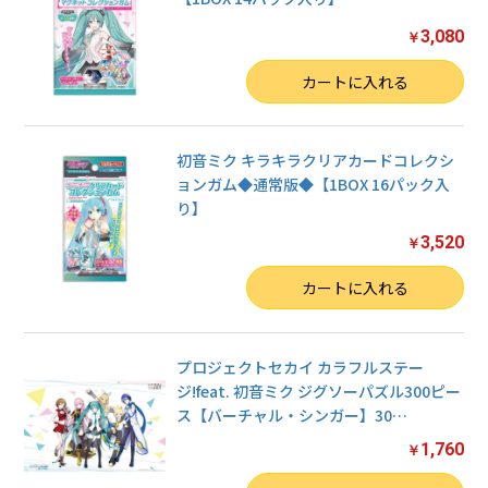
3,080
￥
数量
カートに入れる
初音ミク キラキラクリアカードコレクシ
ョンガム◆通常版◆【1BOX 16パック入
り】
3,520
￥
数量
カートに入れる
プロジェクトセカイ カラフルステー
ジ!feat. 初音ミク ジグソーパズル300ピー
ス【バーチャル・シンガー】30
…
1,760
￥