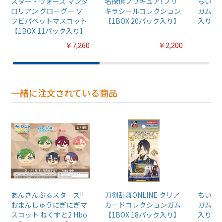
スター・ウォーズ マンダ
名探偵プリキュア! プリ
ちいか
ロリアン グローグー ソ
キラシールコレクション
ガム4【
フビパペットマスコット
【1BOX 20パック入り】
入り】
【1BOX 11パック入り】
￥7,260
￥2,200
一緒に注文されている商品
あんさんぶるスターズ!!
刀剣乱舞ONLINE クリア
ちいか
おまんじゅうにぎにぎマ
カードコレクションガム
ガム4【
スコット ねくすと2 Hbo
【1BOX 18パック入り】
入り】