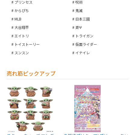
プリンセス
呪術
からぴち
鬼滅
MLB
日本三國
大谷翔平
斉Ψ
エイトリ
トライガン
トイストーリー
仮面ライダー
スンスン
イナイレ
売れ筋ピックアップ