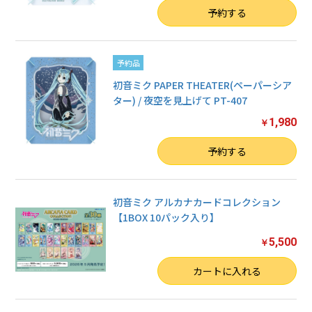
数量
予約する
予約品
初音ミク PAPER THEATER(ペーパーシア
ター) / 夜空を見上げて PT-407
1,980
￥
数量
予約する
初音ミク アルカナカードコレクション
【1BOX 10パック入り】
5,500
￥
数量
カートに入れる