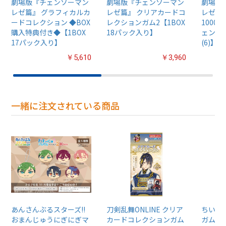
劇場版『チェンソーマン
劇場版『チェンソーマン
劇場版
レゼ篇』 グラフィカルカ
レゼ篇』 クリアカードコ
レゼ篇
ードコレクション ◆BOX
レクションガム2【1BOX
1000
購入特典付き◆【1BOX
18パック入り】
ェンソ
17パック入り】
(6)】10
￥5,610
￥3,960
一緒に注文されている商品
あんさんぶるスターズ!!
刀剣乱舞ONLINE クリア
ちいか
おまんじゅうにぎにぎマ
カードコレクションガム
ガム4【