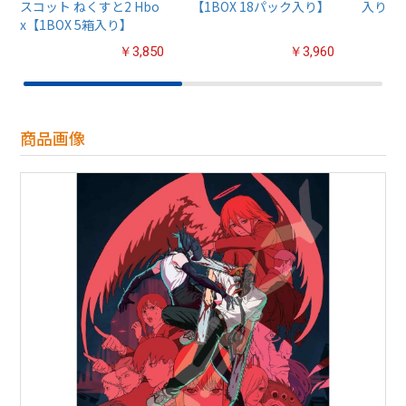
スコット ねくすと2 Hbo
【1BOX 18パック入り】
入り】
x【1BOX 5箱入り】
￥3,850
￥3,960
商品画像