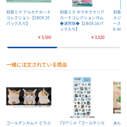
初音ミク アルカナカード
初音ミク キラキラクリア
初音ミ
コレクション【1BOX 10
カードコレクションガム
ルジグ
パック入り】
◆通常版◆【1BOX 16パ
ース【Tu
ック入り】
6-AC80
￥5,500
￥3,520
一緒に注文されている商品
ゴールデンカムイ どうぶ
TVアニメ『ゴールデンカ
あんさん