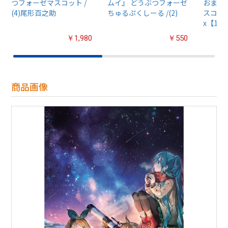
つフォーゼマスコット /
ムイ』 どうぶつフォーゼ
おまん
(4)尾形百之助
ちゅるぷくしーる /(2)
スコット
x【1B
￥1,980
￥550
商品画像